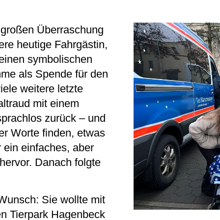
r großen Überraschung
re heutige Fahrgästin,
 einen symbolischen
me als Spende für den
le weitere letzte
altraud mit einem
sprachlos zurück – und
mer Worte finden, etwas
r ein einfaches, aber
ervor. Danach folgte
Wunsch: Sie wollte mit
en Tierpark Hagenbeck