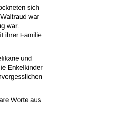
ockneten sich
 Waltraud war
ug war.
 ihrer Familie
elikane und
ie Enkelkinder
nvergesslichen
bare Worte aus