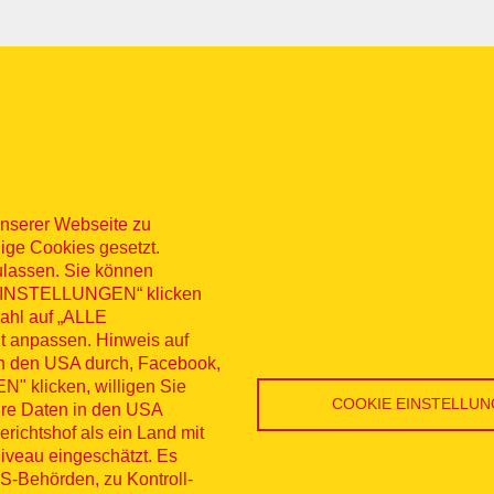
nserer Webseite zu
ige Cookies gesetzt.
ulassen. Sie können
 „EINSTELLUNGEN“ klicken
sum
Datenschutz
Kontakt
Hinweisg
wahl auf „ALLE
t anpassen. Hinweis auf
nü
erruf
in den USA durch, Facebook,
 klicken, willigen Sie
COOKIE EINSTELLU
Ihre Daten in den USA
ichtshof als ein Land mit
veau eingeschätzt. Es
S-Behörden, zu Kontroll-