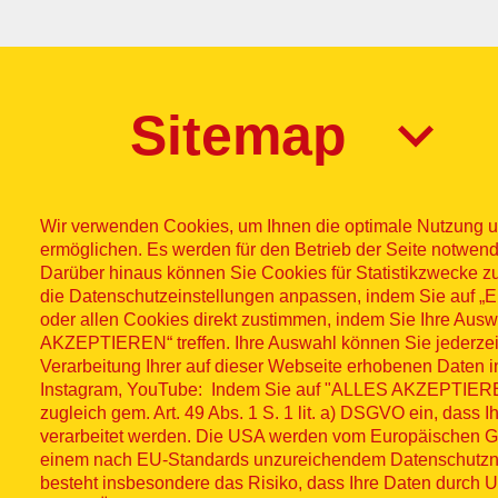
Sitemap
Wir verwenden Cookies, um Ihnen die optimale Nutzung u
ermöglichen. Es werden für den Betrieb der Seite notwend
Darüber hinaus können Sie Cookies für Statistikzwecke z
die Datenschutzeinstellungen anpassen, indem Sie auf
Impres
© ASB
oder allen Cookies direkt zustimmen, indem Sie Ihre Aus
AKZEPTIEREN“ treffen. Ihre Auswahl können Sie jederzei
Fußzeilenme
2026
Wid
Verarbeitung Ihrer auf dieser Webseite erhobenen Daten 
Instagram, YouTube: Indem Sie auf "ALLES AKZEPTIEREN"
zugleich gem. Art. 49 Abs. 1 S. 1 lit. a) DSGVO ein, dass 
Social Media
verarbeitet werden. Die USA werden vom Europäischen Ger
einem nach EU-Standards unzureichendem Datenschutzni
besteht insbesondere das Risiko, dass Ihre Daten durch U