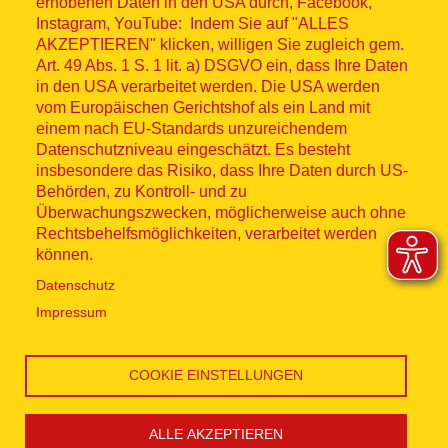
Fußzeilenmenü
erhobenen Daten in den USA durch, Facebook,
Impressum
Instagram, YouTube: Indem Sie auf "ALLES
AKZEPTIEREN" klicken, willigen Sie zugleich gem.
Datenschutz
Art. 49 Abs. 1 S. 1 lit. a) DSGVO ein, dass Ihre Daten
in den USA verarbeitet werden. Die USA werden
Kontakt
vom Europäischen Gerichtshof als ein Land mit
einem nach EU-Standards unzureichendem
Datenschutzniveau eingeschätzt. Es besteht
Hinweisgebersystem
insbesondere das Risiko, dass Ihre Daten durch US-
Behörden, zu Kontroll- und zu
Lieferkette
Überwachungszwecken, möglicherweise auch ohne
Rechtsbehelfsmöglichkeiten, verarbeitet werden
Widerruf
können.
Datenschutz
Social Media
Impressum
COOKIE EINSTELLUNGEN
ALLE AKZEPTIEREN