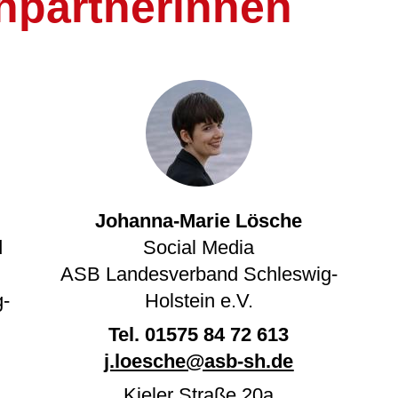
hpartnerinnen
Johanna-Marie Lösche
d
Social Media
ASB Landesverband Schleswig-
-
Holstein e.V.
Tel.
01575 84 72 613
j.loesche@asb-sh.de
Kieler Straße 20a