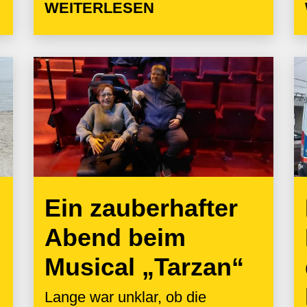
WEITERLESEN
Ein zauberhafter
Abend beim
Musical „Tarzan“
Lange war unklar, ob die