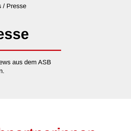
s / Presse
resse
 News aus dem ASB
n.