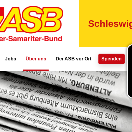
Direkt
zum
Inhalt
Schleswig
ion
Jobs
Über uns
Der ASB vor Ort
Spenden