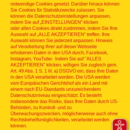
notwendige Cookies gesetzt. Darüber hinaus können
Sitemap
Sie Cookies für Statistikzwecke zulassen. Sie
können die Datenschutzeinstellungen anpassen,
indem Sie auf „EINSTELLUNGEN“ klicken
oder allen Cookies direkt zustimmen, indem Sie Ihre
Auswahl auf „ALLE AKZEPTIEREN“ treffen. Ihre
Auswahl können Sie jederzeit anpassen. Hinweis
© ASB 2026
auf Verarbeitung Ihrer auf dieser Webseite
Fußzeilenmenü
erhobenen Daten in den USA durch, Facebook,
Impressum
Instagram, YouTube: Indem Sie auf "ALLES
AKZEPTIEREN" klicken, willigen Sie zugleich gem.
Datenschutz
Art. 49 Abs. 1 S. 1 lit. a) DSGVO ein, dass Ihre Daten
in den USA verarbeitet werden. Die USA werden
Kontakt
vom Europäischen Gerichtshof als ein Land mit
einem nach EU-Standards unzureichendem
Datenschutzniveau eingeschätzt. Es besteht
Hinweisgebersystem
insbesondere das Risiko, dass Ihre Daten durch US-
Behörden, zu Kontroll- und zu
Lieferkette
Überwachungszwecken, möglicherweise auch ohne
Rechtsbehelfsmöglichkeiten, verarbeitet werden
Widerruf
können.